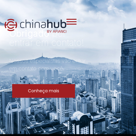
Obrigado
por
entrar em contato!
Nossos especialistas vão entrar
em contato com você.
Conheça mais